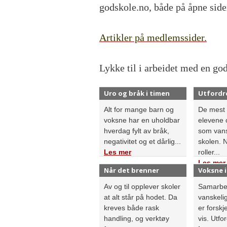
godskole.no, både på åpne sid
Artikler på medlemssider.
Lykke til i arbeidet med en god
Uro og bråk i timen
Utfordr
Alt for mange barn og
De mest 
voksne har en uholdbar
elevene 
hverdag fylt av bråk,
som vansk
negativitet og et dårlig...
skolen. 
Les mer
roller...
Les mer
Når det brenner
Voksne i
Av og til opplever skoler
Samarbe
at alt står på hodet. Da
vanskeli
kreves både rask
er forskje
handling, og verktøy
vis. Utfor