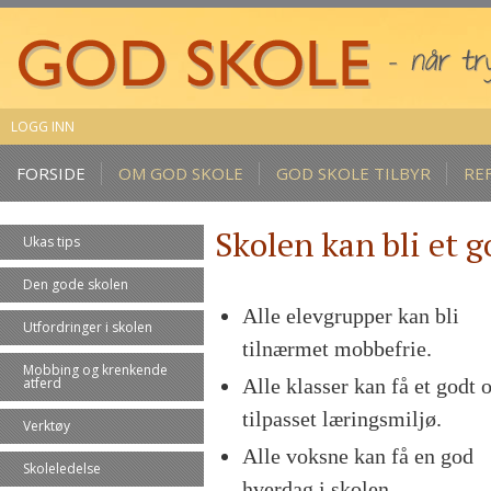
LOGG INN
FORSIDE
OM GOD SKOLE
GOD SKOLE TILBYR
RE
Skolen kan bli et go
Ukas tips
Den gode skolen
Alle elevgrupper kan bli
Utfordringer i skolen
tilnærmet mobbefrie.
Mobbing og krenkende
atferd
Alle klasser kan få et godt 
tilpasset læringsmiljø.
Verktøy
Alle voksne kan få en god
Skoleledelse
hverdag i skolen.