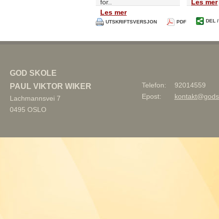
for..
Les mer
Les mer
DEL 
UTSKRIFTSVERSJON
PDF
GOD SKOLE
Telefon:
92014559
PAUL VIKTOR WIKER
Epost:
kontakt@gods
Lachmannsvei 7
0495
OSLO