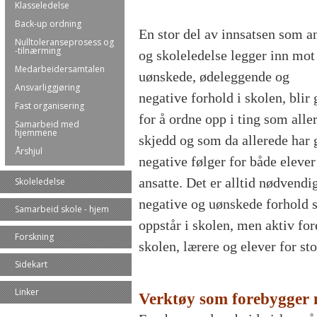
Klasseledelse
Back-up ordning
En stor del av innsatsen som a
Nulltoleranseprosess og
-tilnærming
og skoleledelse legger inn mot
Medarbeidersamtalen
uønskede, ødeleggende og
Ansvarliggjøring
negative forhold i skolen, blir 
Fast organisering
for å ordne opp i ting som alle
Samarbeid med
hjemmene
skjedd og som da allerede har g
Årshjul
negative følger for både elever
ansatte. Det er alltid nødvendi
Skoleledelse
negative og uønskede forhold
Samarbeid skole - hjem
oppstår i skolen, men aktiv fo
Forskning
skolen, lærere og elever for st
Sidekart
Linker
Verktøy som forebygger 