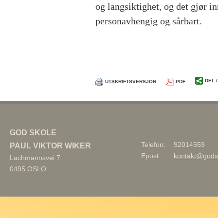
og langsiktighet, og det gjør 
personavhengig og sårbart.
DEL 
UTSKRIFTSVERSJON
PDF
GOD SKOLE
Telefon:
92014559
PAUL VIKTOR WIKER
Epost:
kontakt@gods
Lachmannsvei 7
0495
OSLO