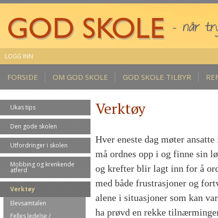
LOGG INN
FORSIDE
OM GOD SKOLE
GOD SKOLE TILBYR
RE
Verktøy
Ukas tips
Den gode skolen
Hver eneste dag møter ansatte 
Utfordringer i skolen
må ordnes opp i og finne sin lø
Mobbing og krenkende
og krefter blir lagt inn for å o
atferd
med både frustrasjoner og fort
Verktøy
alene i situasjoner som kan va
Elevsamtalen
ha prøvd en rekke tilnærminge
Felles ledelse /