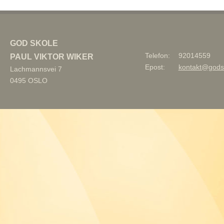
GOD SKOLE
Telefon:
92014559
PAUL VIKTOR WIKER
Epost:
kontakt@gods
Lachmannsvei 7
0495
OSLO