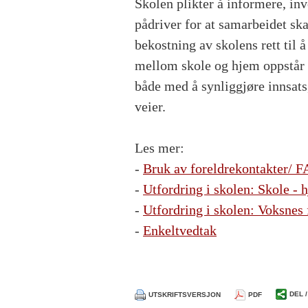
Skolen plikter å informere, inv
pådriver for at samarbeidet skal
bekostning av skolens rett til 
mellom skole og hjem oppstår f
både med å synliggjøre innsats,
veier.
Les mer:
-
Bruk av foreldrekontakter/ 
-
Utfordring i skolen: Skole -
-
Utfordring i skolen: Voksnes 
-
Enkeltvedtak
DEL 
UTSKRIFTSVERSJON
PDF