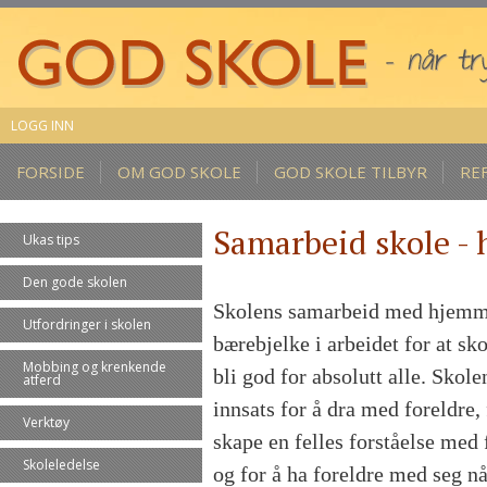
LOGG INN
FORSIDE
OM GOD SKOLE
GOD SKOLE TILBYR
RE
Samarbeid skole -
Ukas tips
Den gode skolen
Skolens samarbeid med hjemm
Utfordringer i skolen
bærebjelke i arbeidet for at sk
Mobbing og krenkende
bli god for absolutt alle. Skole
atferd
innsats for å dra med foreldre, 
Verktøy
skape en felles forståelse med 
Skoleledelse
og for å ha foreldre med seg nå