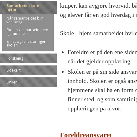
kniper, kan avgjøre hvorvidt b
Samarbeid skole -
hjem
og elever får en god hverdag i
Når samarbeidet blir
vanskelig
Skolens samarbeid med
Skole - hjem samarbeidet hviler
hjemmene
Enhet og fellesføringer i
skolen
Foreldre er på den ene side
Forskning
når det gjelder opplæring.
Sidekart
Skolen er på sin side ansvar
innhold. Skolen er også ans
Linker
hjemmene skal ha en form o
finner sted, og som samtidi
opplæringen på alvor.
Foreldreansvaret