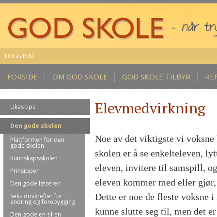
LOGG INN
FORSIDE
OM GOD SKOLE
GOD SKOLE TILBYR
RE
Elevmedvirkning
Ukas tips
Den gode skolen
Noe av det viktigste vi voksne 
Plattformen for den
gode skolen
skolen er å se enkelteleven, lytt
Kunnskapsskolen
eleven, invitere til samspill, og
Prinsipper
eleven kommer med eller gjør, 
Den gode læreren
Dette er noe de fleste voksne i
Seks drivkrefter for
endring og forebygging
kunne slutte seg til, men det er
Den gode en-til-en