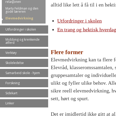
relasjonen
alltid like lett å få til i en hek
Marty Feldman og den
gode læreren
Elevmedvirkning
Utfordringer i skolen
En trang og hektisk hverda
Utfordringer i skolen
Mobbing og krenkende
atferd
Flere former
Verktøy
Elevmedvirkning kan ta flere f
Skoleledelse
Elevråd, klasseromssamtalen, s
Samarbeid skole - hjem
gruppesamtaler og individuelle
ulikt og fyller ulike behov. All
Forskning
sikre reell elevmedvirkning, hv
Sidekart
sett, hørt og spurt.
Linker
Det er imidlertid ikke gitt at a